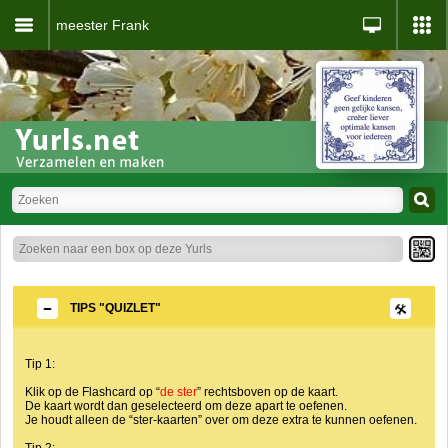
meester Frank
TIPS "QUIZLET"
Tip 1:
Klik op de Flashcard op “
de ster
” rechtsboven op de kaart.
De kaart wordt dan geselecteerd om deze apart te oefenen.
Je houdt alleen de “ster-kaarten” over om deze extra te kunnen oefenen.