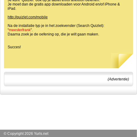
Je kunt “Quizlet” ook op je tablet en/of telefoon oefenen.
Je moet dan de gratis app downloaden voor Android en/of iPhone &
iPad.
http://quizlet.com/mobile
Na de installatie typ je in het zoekvenster (Search Quizlet):
“
meesterfrank
”.
Daarna zoek je de oefening op, die je wilt gaan maken.
Succes!
(Advertentie)
© Copyright 2026 Yurls.net