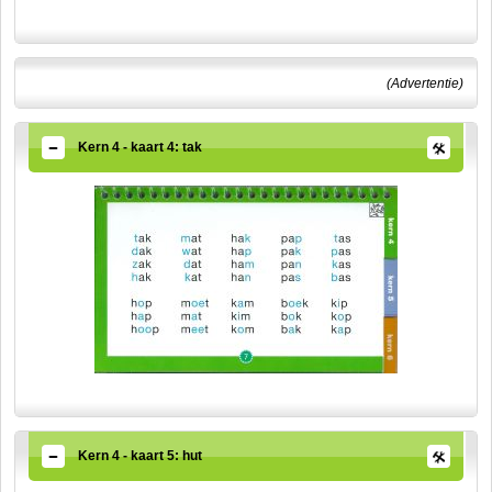
(Advertentie)
Kern 4 - kaart 4: tak
Kern 4 - kaart 5: hut