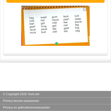
© Copyright 2026 Yurls.net
Privacy keuzes aanpassen
Privacy en gebruikersvoorwaarden