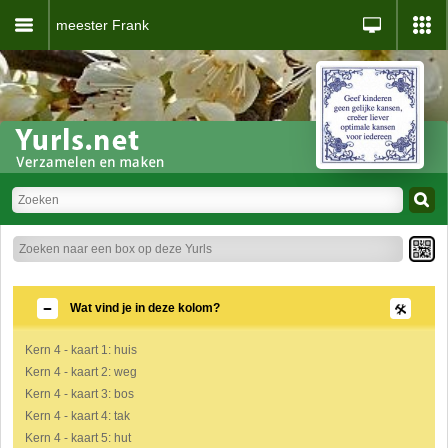
meester Frank
Wat vind je in deze kolom?
Kern 4 - kaart 1: huis
Kern 4 - kaart 2: weg
Kern 4 - kaart 3: bos
Kern 4 - kaart 4: tak
Kern 4 - kaart 5: hut