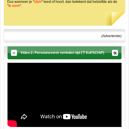
Dus wanneer je "
stam
" leest of hoort, dan betekent dat hetzelfde als de
"
ik-vorm
".
(Advertentie)
Video 2: Persoonsvorm verleden tijd ('T KoFSCHiP)