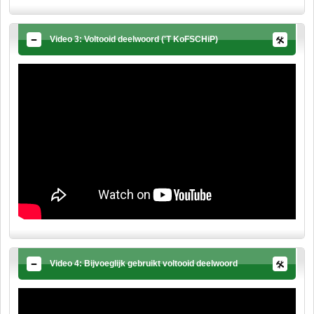
Video 3: Voltooid deelwoord ('T KoFSCHiP)
Video 4: Bijvoeglijk gebruikt voltooid deelwoord