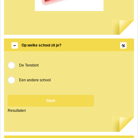
Op welke school zit je?
De Terebint
Een andere school
Stem
Resultaten