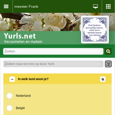
meester Frank
In welk land woon je?
Nederland
België