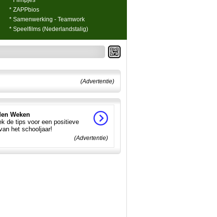
* Filmpjes
* ZAPPbios
* Samenwerking - Teamwork
* Speelfilms (Nederlandstalig)
(Advertentie)
en Weken
k de tips voor een positieve
 van het schooljaar!
(Advertentie)