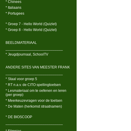
* Chinees
* Italiaans
* Portugees
* Groep 7 - Hello World (Quizlet)
* Groep 8 - Hello World (Quizlet)
BEELDMATERIAAL
____________________________
* Jeugdjournaal, SchoolTV
ANDERE SITES VAN MEESTER FRANK
____________________________
* Staal voor groep 5
* RT n.a.v. de CITO spellingtoetsen
* Lesmateriaal om te oefenen en leren
(per groep)
* Meerkeuzevragen voor de toetsen
* De Maten (herkomst straatnamen)
* DE BIOSCOOP
____________________________