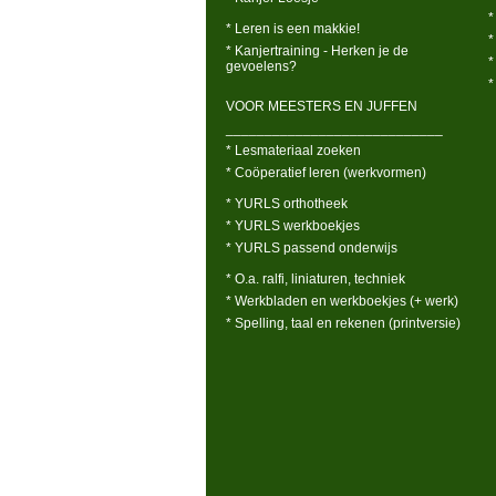
*
* Leren is een makkie!
*
* Kanjertraining - Herken je de
*
gevoelens?
*
VOOR MEESTERS EN JUFFEN
____________________________
* Lesmateriaal zoeken
* Coöperatief leren (werkvormen)
* YURLS orthotheek
* YURLS werkboekjes
* YURLS passend onderwijs
* O.a. ralfi, liniaturen, techniek
* Werkbladen en werkboekjes (+ werk)
* Spelling, taal en rekenen (printversie)