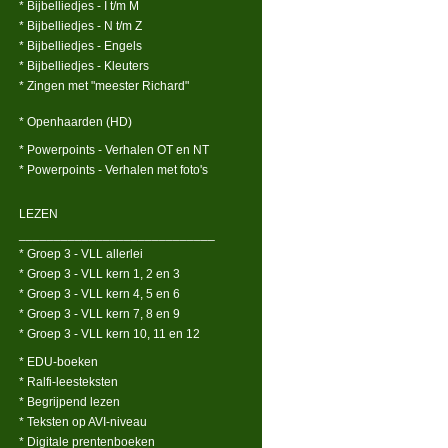
* Bijbelliedjes - I t/m M
* Bijbelliedjes - N t/m Z
* Bijbelliedjes - Engels
* Bijbelliedjes - Kleuters
* Zingen met "meester Richard"
* Openhaarden (HD)
* Powerpoints - Verhalen OT en NT
* Powerpoints - Verhalen met foto's
LEZEN
____________________________
* Groep 3 - VLL allerlei
* Groep 3 - VLL kern 1, 2 en 3
* Groep 3 - VLL kern 4, 5 en 6
* Groep 3 - VLL kern 7, 8 en 9
* Groep 3 - VLL kern 10, 11 en 12
* EDU-boeken
* Ralfi-leesteksten
* Begrijpend lezen
* Teksten op AVI-niveau
* Digitale prentenboeken