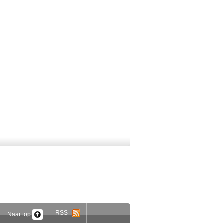
RSS
Naar top