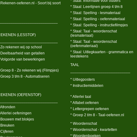
* Staal: Informatie voor ouders
 Rekenen-oefenen.nl - Soort bij soort
* Staal: Leerlijnen groep 4 t/m 8
* Staal: Spelling - lesmateriaal
* Staal: Spelling - oefenmateriaal
___________________________
* Staal: Spelling - instructiefilmpjes
* Staal: Taal - woordenschat
REKENEN (LESSTOF)
(lesmateriaal)
___________________________
* Staal: Taal - woordenschat
(oefenmateriaal)
 Zo rekenen wij op school
* Staal: Uitlegkaarten - grammatica en
 Deelbaarheid van getallen
leestekens
 Volgorde van bewerkingen
TAAL
 Groep 8 - Zo rekenen wij (Filmpjes)
____________________________
 Groep 3 t/m 8 - Automatiseren
* Uitlegposters
* Instructiemiddelen
REKENEN (OEFENSTOF)
* Allerlei taal
___________________________
* Alfabet oefenen
 Afronden
* Lettergrepen oefenen
 Allerlei oefeningen
* Groep 2 t/m 8 - Taal-oefenen.nl
 Bouwen met blokjes
* Woordenschat
 Breuken
* Woordenschat - kwartetten
 Cijferen
* Woordenboeken