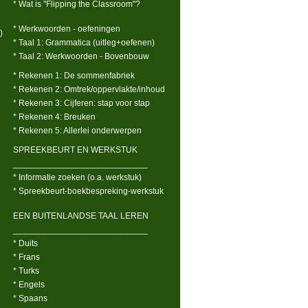
* Wat is "Flipping the Classroom"?
* Werkwoorden - oefeningen
)
* Taal 1: Grammatica (uitleg+oefenen)
* Taal 2: Werkwoorden - Bovenbouw
* Rekenen 1: De sommenfabriek
* Rekenen 2: Omtrek/oppervlakte/inhoud
* Rekenen 3: Cijferen: stap voor stap
* Rekenen 4: Breuken
* Rekenen 5: Allerlei onderwerpen
SPREEKBEURT EN WERKSTUK
____________________________
* Informatie zoeken (o.a. werkstuk)
* Spreekbeurt-boekbespreking-werkstuk
EEN BUITENLANDSE TAAL LEREN
____________________________
* Duits
* Frans
* Turks
* Engels
* Spaans