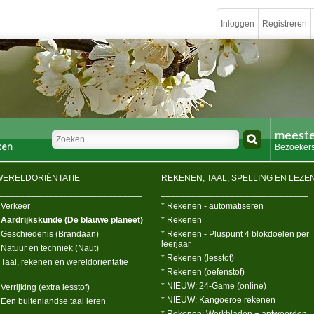
Inloggen
Registreren
meeste
Bezoekers
WERELDORIËNTATIE
REKENEN, TAAL, SPELLING EN LEZE
_____________________________
______________________________
 Verkeer
* Rekenen - automatiseren
 Aardrijkskunde (De blauwe planeet)
* Rekenen
 Geschiedenis (Brandaan)
* Rekenen - Pluspunt 4 blokdoelen per
leerjaar
 Natuur en techniek (Naut)
* Rekenen (lesstof)
 Taal, rekenen en wereldoriëntatie
* Rekenen (oefenstof)
* NIEUW: 24-Game (online)
 Verrijking (extra lesstof)
* NIEUW: Kangoeroe rekenen
 Een buitenlandse taal leren