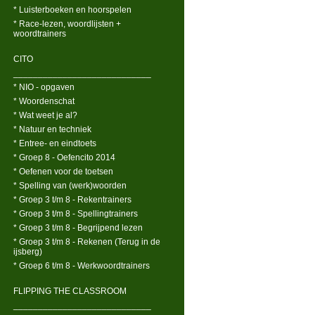
* Luisterboeken en hoorspelen
* Race-lezen, woordlijsten +
woordtrainers
CITO
____________________________
* NIO - opgaven
* Woordenschat
* Wat weet je al?
* Natuur en techniek
* Entree- en eindtoets
* Groep 8 - Oefencito 2014
* Oefenen voor de toetsen
* Spelling van (werk)woorden
* Groep 3 t/m 8 - Rekentrainers
* Groep 3 t/m 8 - Spellingtrainers
* Groep 3 t/m 8 - Begrijpend lezen
* Groep 3 t/m 8 - Rekenen (Terug in de
ijsberg)
* Groep 6 t/m 8 - Werkwoordtrainers
FLIPPING THE CLASSROOM
____________________________