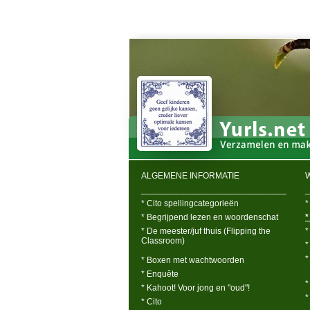
ALGEMENE INFORMATIE
______________________________
_
* Cito spellingcategorieën
*
* Begrijpend lezen en woordenschat
*
* De meester/juf thuis (Flipping the
*
Classroom)
*
*
* Boxen met wachtwoorden
* Enquête
*
* Kahoot! Voor jong en "oud"!
*
* Cito