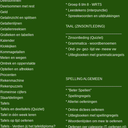
 Deelsommen
* Groep 6 t/m 8 - WRTS
 Deelsommen met rest
* Leestekens (interpunctie)
 Geld
* Spreekwoorden en uitdrukkingen
 Getalinzicht en splitsen
 Getallenlijnen
TAAL (ZINSONTLEDING)
 Getallenreeksen
____________________________
 Grafieken en tabellen
* Zinsontleding (Quizlet)
 Kalender
* Grammatica - woordbenoemen
 Klokkijken
* Ond- pv- gez- lijd vw- meew vw
 Kommagetallen
* Uitlegboeken met grammaticaregels
 Meten en wegen
 Omtrek en oppervlakte
 Optellen en aftrekken
 Procenten
SPELLING ALGEMEEN
 Rekenmachine
____________________________
 Rekenpuzzels
* "Beter Spellen"
 Romeinse cijfers
* Spellingregels
 Staartdelingen
* Allerlei oefeningen
 Tafels
 Tafels en deeltafels (Quizlet)
* Online dictees oefenen
 Tafel in één week leren
* Uitlegboeken met spellingregels
 Tafels op tijd oefenen
* Woordenlijsten om mee te oefenen
 Tafels - Verdien jij het tafeldiploma?
* Oefenen per categorie (T.-oefenen.nl)