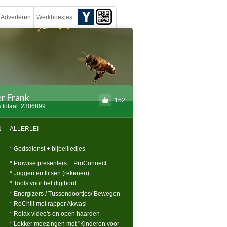
Adverteren
Werkboekjes
r Frank
152
 totaal: 2306899
N
ALLERLEI
______________________________
* Godsdienst + bijbelliedjes
* Prowise presenters + ProConnect
* Joggen en flitsen (rekenen)
* Tools voor het digibord
* Energizers / Tussendoortjes/ Bewegen
* ReChill met rapper Akwasi
* Relax video's en open haarden
* Lekker meezingen met "Kinderen voor