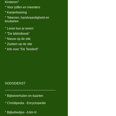
Kinderen"
* Voor juffen en meesters
* Kanjertraining
* Tekenen, handvaardigheid en
knutselen
* Leren kun je leren!
* "De bibliotheek"
* Nieuw op de site
* Zoeken op de site
* Info over "De Terebint"
GODSDIENST
____________________________
* Bijbelverhalen en kaarten
* Christipedia - Encyclopedie
* Bijbelliedjes - A t/m H