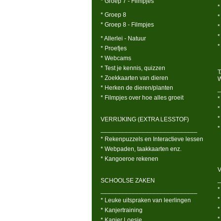
* Groep 7 - Filmpjes
*
* Groep 8
*
* Groep 8 - Filmpjes
*
*
* Allerlei - Natuur
*
* Proefjes
* Webcams
* Test je kennis, quizzen
* Zoekkaarten van dieren
* Herken de dieren/planten
_
* Filmpjes over hoe alles groeit
*
*
*
VERRIJKING (EXTRA LESSTOF)
*
____________________________
* Rekenpuzzels en Interactieve lessen
* Webpaden, taakkaarten enz.
* Kangoeroe rekenen
V
_
SCHOOLSE ZAKEN
*
____________________________
*
* Leuke uitspraken van leerlingen
*
* Kanjertraining
*
* Kanjer Loesje