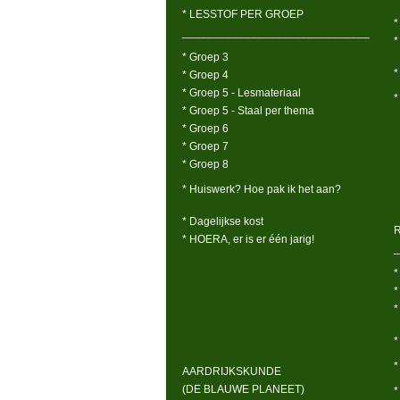
* LESSTOF PER GROEP
*
______________________________
*
* Groep 3
*
* Groep 4
* Groep 5 - Lesmateriaal
*
* Groep 5 - Staal per thema
* Groep 6
* Groep 7
* Groep 8
* Huiswerk? Hoe pak ik het aan?
* Dagelijkse kost
* HOERA, er is er één jarig!
_
*
*
*
*
*
AARDRIJKSKUNDE
(DE BLAUWE PLANEET)
*