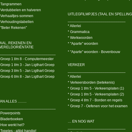
 Tangrammen
 Verdubbelen en halveren
UITLEGFILMPJES (TAAL EN SPELLING
 Verhaaltjes-sommen
____________________________
 Verhoudingstabellen
* Allerlei
 "Beter Rekenen"
* Grammatica
* Werkwoorden
TAAL, REKENEN EN
* "Aparte" woorden
WERELDORIËNTATIE
* "Aparte" woorden - Bovenbouw
___________________________
 Groep 1 t/m 8 - Computermeester
 Groep 1 t/m 3 - Jan Ligthart Groep
VERKEER
 Groep 3 t/m 5 - Jan Ligthart Groep
____________________________
 Groep 6 t/m 8 - Jan Ligthart Groep
* Allerlei
* Verkeersborden (betekenis)
* Groep 1 t/m 5 - Verkeersplaten (1)
* Groep 1 t/m 5 - Verkeersplaten (2)
* Groep 4 t/m 7 - Borden en regels
AN ALLES ..........
* Groep 7 - Oefenen voor het examen
___________________________
 Powerpoints
 Bladerboeken
.... EN NOG WAT
 Hoe werkt het?
____________________________
 Typeles - altijd handig!