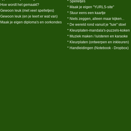
* Spelletjes
 Hoe wordt het gemaakt?
* Maak je eigen "YURLS-site"
 Gewoon leuk (met veel spelletjes)
* Stuur eens een kaartje
 Gewoon leuk (en je leert er wat van)
* Niets zeggen, alleen maar kijken...
 Maak je eigen diploma's en oorkondes
* De wereld rond vanuit je "luie" stoel
* Kleurplaten-mandala's-puzzels-koken
* Muziek maken / luisteren en karaoke
* Kleurplaten (ontwerpen en inkleuren)
* Handleidingen (Notebook - Dropbox)