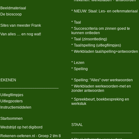
* Rekenen: Werkbladen + antwoorden
 Beeldmateriaal
* NIEUW: Staal: Les- en oefenmateriaal
 De bioscoop
* Taal
 Sites van meester Frank
* Succescriteria om zinnen goed te
kunnen ontleden
 Van alles .... en nog wat!
* Taal (zinsontleding)
* Taal/spelling (uitlegfilmpjes)
* Werkbladen taal/spelling+antwoorden
* Lezen
* Spelling
REKENEN
* Spelling: "Alles" over werkwoorden
___________________________
* Werkbladen werkwoorden-met en
zonder antwoorden
 Uitlegfilmpjes
* Spreekbeurt, boekbespreking en
 Uitlegposters
werkstuk
 Instructiemiddelen
 Startsommen
STAAL
 Wedstrijd op het digibord
____________________________
 Rekenen-oefenen.nl - Groep 2 t/m 8