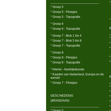
____________________________
*
* Groep 5
* Groep 5 - Filmpjes
* Groep 5 - Topografie
_
* Groep 6
* Groep 6 - Topografie
_
* Groep 7 - Blok 1 t/m 4
*
* Groep 7 - Blok 5 t/m 8
*
* Groep 7 - Topografie
*
* Groep 8
*
* Groep 8 - Filmpjes
*
* Groep 8 - Topografie
* Allerlei - Aardrijkskunde
* Kaarten van Nederland, Europa en de
wereld
_
* Groep 7 - Filmpjes
*
*
GESCHIEDENIS
*
(BRANDAAN)
*
____________________________
*
* Groep 5