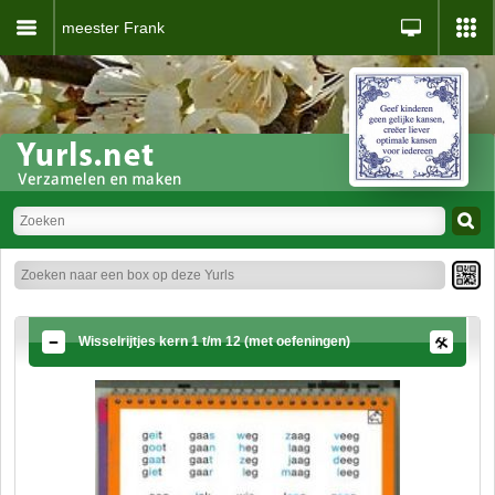
meester Frank
Wisselrijtjes kern 1 t/m 12 (met oefeningen)