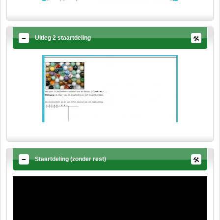
Uitleg 2 staartdeling
Staartdeling (zonder rest)