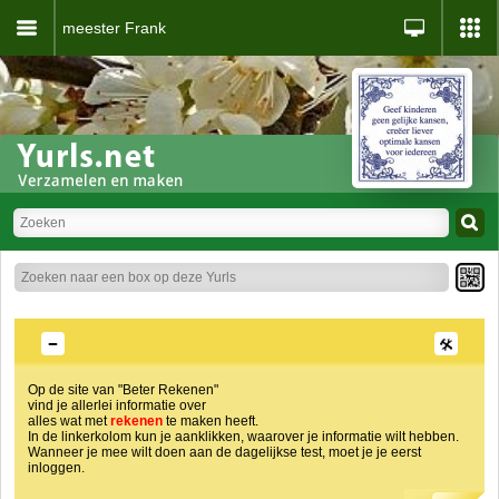
meester Frank
Op de site van "Beter Rekenen"
vind je allerlei informatie over
alles wat met
rekenen
te maken heeft.
In de linkerkolom kun je aanklikken, waarover je informatie wilt hebben.
Wanneer je mee wilt doen aan de dagelijkse test, moet je je eerst
inloggen.