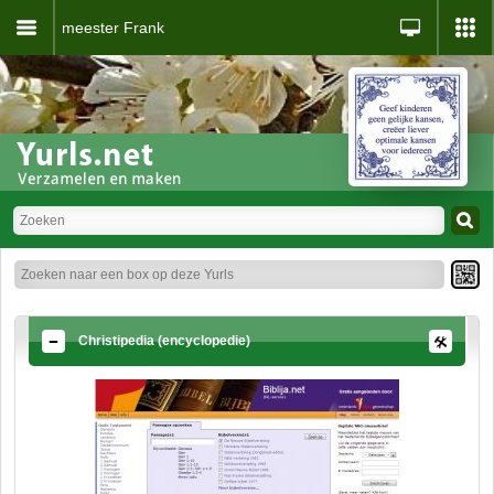
meester Frank
Christipedia (encyclopedie)