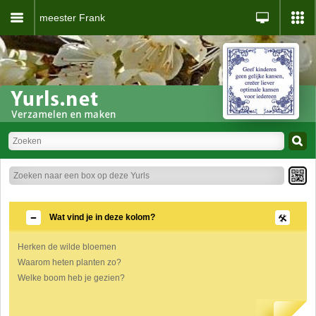
meester Frank
Wat vind je in deze kolom?
Herken de wilde bloemen
Waarom heten planten zo?
Welke boom heb je gezien?