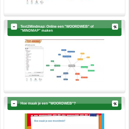
Text2Mindmap: Online een "WOORDWEB" of
"MINDMAP" maken
Hoe maak je een "WOORDWEB"?