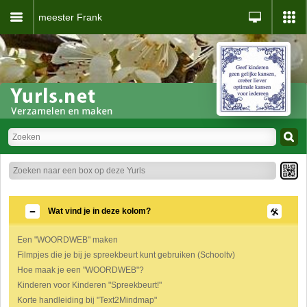
meester Frank
Wat vind je in deze kolom?
Een "WOORDWEB" maken
Filmpjes die je bij je spreekbeurt kunt gebruiken (Schooltv)
Hoe maak je een "WOORDWEB"?
Kinderen voor Kinderen "Spreekbeurt!"
Korte handleiding bij "Text2Mindmap"