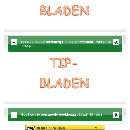
Tipbladen voor boekbespreking, spreekbeurt, werkstuk
Groep 8
Hoe houd je een goede boekbespreking? (filmpje)