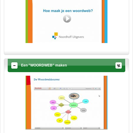
Een "WOORDWEB" maken