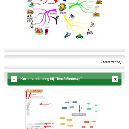
(Advertentie)
Korte handleiding bij "Text2Mindmap"