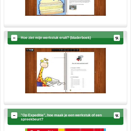
Hoe ziet mijn werkstuk eruit? (bladerboek)
"Op Expeditie", hoe maak je een werkstuk of een
spreekbeurt?