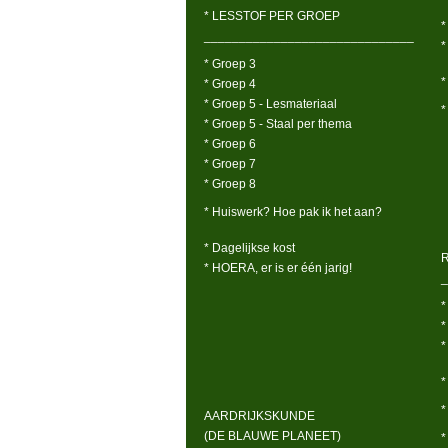
* LESSTOF PER GROEP
*
______________________________
*
* Groep 3
*
* Groep 4
* Groep 5 - Lesmateriaal
*
* Groep 5 - Staal per thema
* Groep 6
* Groep 7
* Groep 8
* Huiswerk? Hoe pak ik het aan?
* Dagelijkse kost
* HOERA, er is er één jarig!
_
*
*
*
*
*
AARDRIJKSKUNDE
(DE BLAUWE PLANEET)
*