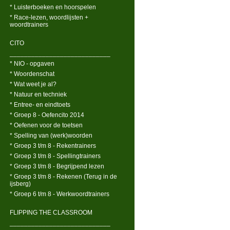
* Luisterboeken en hoorspelen
* Race-lezen, woordlijsten +
woordtrainers
CITO
____________________________
* NIO - opgaven
* Woordenschat
* Wat weet je al?
* Natuur en techniek
* Entree- en eindtoets
* Groep 8 - Oefencito 2014
* Oefenen voor de toetsen
* Spelling van (werk)woorden
* Groep 3 t/m 8 - Rekentrainers
* Groep 3 t/m 8 - Spellingtrainers
* Groep 3 t/m 8 - Begrijpend lezen
* Groep 3 t/m 8 - Rekenen (Terug in de
ijsberg)
* Groep 6 t/m 8 - Werkwoordtrainers
FLIPPING THE CLASSROOM
____________________________