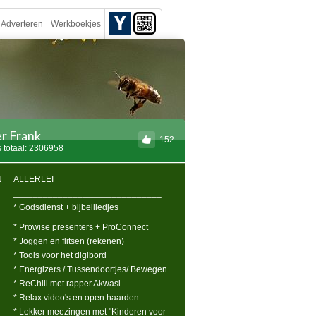
Adverteren
Werkboekjes
r Frank
152
 totaal: 2306958
N
ALLERLEI
______________________________
* Godsdienst + bijbelliedjes
* Prowise presenters + ProConnect
* Joggen en flitsen (rekenen)
* Tools voor het digibord
* Energizers / Tussendoortjes/ Bewegen
* ReChill met rapper Akwasi
* Relax video's en open haarden
* Lekker meezingen met "Kinderen voor