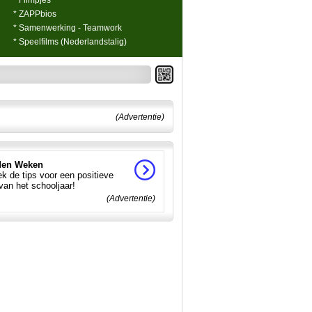
* Filmpjes
* ZAPPbios
* Samenwerking - Teamwork
* Speelfilms (Nederlandstalig)
(Advertentie)
en Weken
k de tips voor een positieve
 van het schooljaar!
(Advertentie)