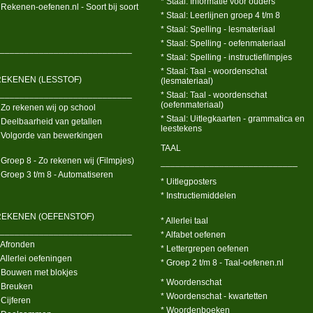
* Staal: Informatie voor ouders
 Rekenen-oefenen.nl - Soort bij soort
* Staal: Leerlijnen groep 4 t/m 8
* Staal: Spelling - lesmateriaal
* Staal: Spelling - oefenmateriaal
___________________________
* Staal: Spelling - instructiefilmpjes
* Staal: Taal - woordenschat
REKENEN (LESSTOF)
(lesmateriaal)
___________________________
* Staal: Taal - woordenschat
(oefenmateriaal)
 Zo rekenen wij op school
* Staal: Uitlegkaarten - grammatica en
 Deelbaarheid van getallen
leestekens
 Volgorde van bewerkingen
TAAL
 Groep 8 - Zo rekenen wij (Filmpjes)
____________________________
 Groep 3 t/m 8 - Automatiseren
* Uitlegposters
* Instructiemiddelen
REKENEN (OEFENSTOF)
* Allerlei taal
___________________________
* Alfabet oefenen
 Afronden
* Lettergrepen oefenen
 Allerlei oefeningen
* Groep 2 t/m 8 - Taal-oefenen.nl
 Bouwen met blokjes
* Woordenschat
 Breuken
* Woordenschat - kwartetten
 Cijferen
* Woordenboeken