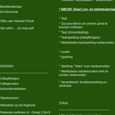
* Rekenen: Werkbladen + antwoorden
 Beeldmateriaal
* NIEUW: Staal: Les- en oefenmateriaa
 De bioscoop
* Taal
 Sites van meester Frank
* Succescriteria om zinnen goed te
kunnen ontleden
 Van alles .... en nog wat!
* Taal (zinsontleding)
* Taal/spelling (uitlegfilmpjes)
* Werkbladen taal/spelling+antwoorden
* Lezen
* Spelling
REKENEN
* Spelling: "Alles" over werkwoorden
___________________________
* Werkbladen werkwoorden-met en
zonder antwoorden
 Uitlegfilmpjes
* Spreekbeurt, boekbespreking en
 Uitlegposters
werkstuk
 Instructiemiddelen
 Startsommen
STAAL
 Wedstrijd op het digibord
____________________________
 Rekenen-oefenen.nl - Groep 2 t/m 8