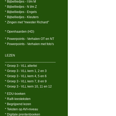
* Bijbelliedjes - I t/m M
* Bijbelliedjes - N t/m Z
* Bijbelliedjes - Engels
* Bijbelliedjes - Kleuters
* Zingen met "meester Richard"
* Openhaarden (HD)
* Powerpoints - Verhalen OT en NT
* Powerpoints - Verhalen met foto's
LEZEN
____________________________
* Groep 3 - VLL allerlei
* Groep 3 - VLL kern 1, 2 en 3
* Groep 3 - VLL kern 4, 5 en 6
* Groep 3 - VLL kern 7, 8 en 9
* Groep 3 - VLL kern 10, 11 en 12
* EDU-boeken
* Ralfi-leesteksten
* Begrijpend lezen
* Teksten op AVI-niveau
* Digitale prentenboeken