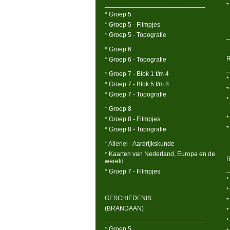
____________________________
*
* Groep 5
* Groep 5 - Filmpjes
* Groep 5 - Topografie
_
* Groep 6
* Groep 6 - Topografie
_
* Groep 7 - Blok 1 t/m 4
*
* Groep 7 - Blok 5 t/m 8
*
* Groep 7 - Topografie
*
* Groep 8
*
* Groep 8 - Filmpjes
*
* Groep 8 - Topografie
* Allerlei - Aardrijkskunde
* Kaarten van Nederland, Europa en de
wereld
_
* Groep 7 - Filmpjes
*
*
GESCHIEDENIS
*
(BRANDAAN)
*
____________________________
*
* Groep 5