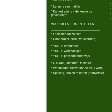
*
* Leren is een makkie!
*
* Kanjertraining - Herken je de
*
gevoelens?
*
VOOR MEESTERS EN JUFFEN
____________________________
* Lesmateriaal zoeken
* Coöperatief leren (werkvormen)
* YURLS orthotheek
* YURLS werkboekjes
* YURLS passend onderwijs
* O.a. ralfi, liniaturen, techniek
* Werkbladen en werkboekjes (+ werk)
* Spelling, taal en rekenen (printversie)