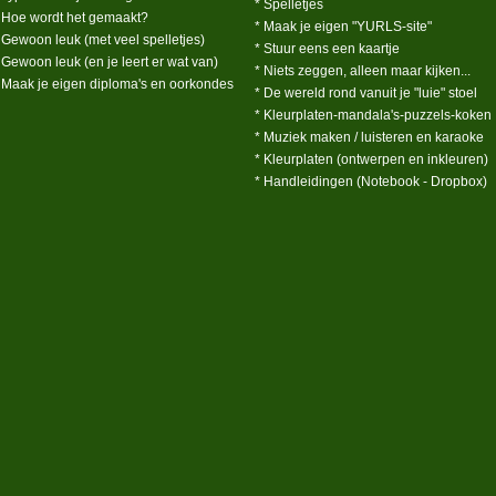
* Spelletjes
 Hoe wordt het gemaakt?
* Maak je eigen "YURLS-site"
 Gewoon leuk (met veel spelletjes)
* Stuur eens een kaartje
 Gewoon leuk (en je leert er wat van)
* Niets zeggen, alleen maar kijken...
 Maak je eigen diploma's en oorkondes
* De wereld rond vanuit je "luie" stoel
* Kleurplaten-mandala's-puzzels-koken
* Muziek maken / luisteren en karaoke
* Kleurplaten (ontwerpen en inkleuren)
* Handleidingen (Notebook - Dropbox)