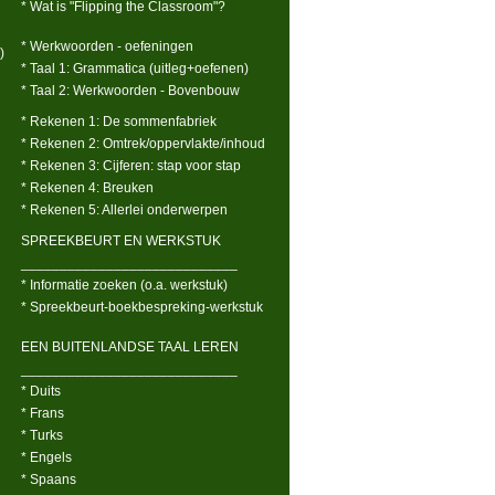
* Wat is "Flipping the Classroom"?
* Werkwoorden - oefeningen
)
* Taal 1: Grammatica (uitleg+oefenen)
* Taal 2: Werkwoorden - Bovenbouw
* Rekenen 1: De sommenfabriek
* Rekenen 2: Omtrek/oppervlakte/inhoud
* Rekenen 3: Cijferen: stap voor stap
* Rekenen 4: Breuken
* Rekenen 5: Allerlei onderwerpen
SPREEKBEURT EN WERKSTUK
____________________________
* Informatie zoeken (o.a. werkstuk)
* Spreekbeurt-boekbespreking-werkstuk
EEN BUITENLANDSE TAAL LEREN
____________________________
* Duits
* Frans
* Turks
* Engels
* Spaans