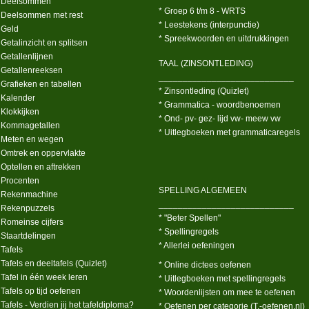
 Deelsommen
* Groep 6 t/m 8 - WRTS
 Deelsommen met rest
* Leestekens (interpunctie)
 Geld
* Spreekwoorden en uitdrukkingen
 Getalinzicht en splitsen
 Getallenlijnen
TAAL (ZINSONTLEDING)
 Getallenreeksen
____________________________
 Grafieken en tabellen
* Zinsontleding (Quizlet)
 Kalender
* Grammatica - woordbenoemen
 Klokkijken
* Ond- pv- gez- lijd vw- meew vw
 Kommagetallen
* Uitlegboeken met grammaticaregels
 Meten en wegen
 Omtrek en oppervlakte
 Optellen en aftrekken
 Procenten
SPELLING ALGEMEEN
 Rekenmachine
____________________________
 Rekenpuzzels
* "Beter Spellen"
 Romeinse cijfers
* Spellingregels
 Staartdelingen
* Allerlei oefeningen
 Tafels
 Tafels en deeltafels (Quizlet)
* Online dictees oefenen
 Tafel in één week leren
* Uitlegboeken met spellingregels
 Tafels op tijd oefenen
* Woordenlijsten om mee te oefenen
 Tafels - Verdien jij het tafeldiploma?
* Oefenen per categorie (T.-oefenen.nl)