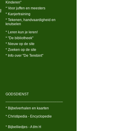
Kinderen"
* Voor juffen en meesters
l
* Kanjertraining
* Tekenen, handvaardigheid en
knutselen
* Leren kun je leren!
* "De bibliotheek"
* Nieuw op de site
* Zoeken op de site
* Info over "De Terebint"
GODSDIENST
____________________________
* Bijbelverhalen en kaarten
* Christipedia - Encyclopedie
* Bijbelliedjes - A t/m H