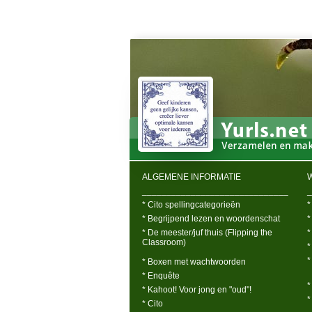
ALGEMENE INFORMATIE
______________________________
_
* Cito spellingcategorieën
*
* Begrijpend lezen en woordenschat
*
* De meester/juf thuis (Flipping the
*
Classroom)
*
*
* Boxen met wachtwoorden
* Enquête
*
* Kahoot! Voor jong en "oud"!
*
* Cito