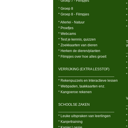
* Groep 7 - Filmpjes
*
* Groep 8
*
* Groep 8 - Filmpjes
*
*
* Allerlei - Natuur
*
* Proefjes
* Webcams
* Test je kennis, quizzen
* Zoekkaarten van dieren
* Herken de dieren/planten
_
* Filmpjes over hoe alles groeit
*
*
*
VERRIJKING (EXTRA LESSTOF)
*
____________________________
* Rekenpuzzels en Interactieve lessen
* Webpaden, taakkaarten enz.
* Kangoeroe rekenen
V
_
SCHOOLSE ZAKEN
*
____________________________
*
* Leuke uitspraken van leerlingen
*
* Kanjertraining
*
* Kanjer Loesje