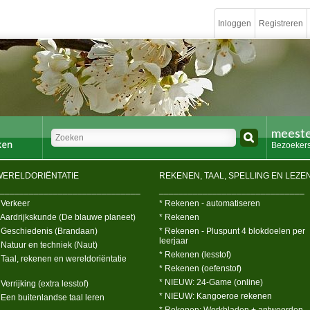
Inloggen
Registreren
meeste
Bezoekers
WERELDORIËNTATIE
REKENEN, TAAL, SPELLING EN LEZE
_____________________________
______________________________
 Verkeer
* Rekenen - automatiseren
 Aardrijkskunde (De blauwe planeet)
* Rekenen
 Geschiedenis (Brandaan)
* Rekenen - Pluspunt 4 blokdoelen per
leerjaar
 Natuur en techniek (Naut)
* Rekenen (lesstof)
 Taal, rekenen en wereldoriëntatie
* Rekenen (oefenstof)
* NIEUW: 24-Game (online)
 Verrijking (extra lesstof)
* NIEUW: Kangoeroe rekenen
 Een buitenlandse taal leren