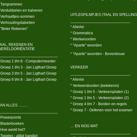
 Tangrammen
 Verdubbelen en halveren
UITLEGFILMPJES (TAAL EN SPELLING
 Verhaaltjes-sommen
____________________________
 Verhoudingstabellen
* Allerlei
 "Beter Rekenen"
* Grammatica
* Werkwoorden
TAAL, REKENEN EN
* "Aparte" woorden
WERELDORIËNTATIE
* "Aparte" woorden - Bovenbouw
___________________________
 Groep 1 t/m 8 - Computermeester
 Groep 1 t/m 3 - Jan Ligthart Groep
VERKEER
 Groep 3 t/m 5 - Jan Ligthart Groep
____________________________
 Groep 6 t/m 8 - Jan Ligthart Groep
* Allerlei
* Verkeersborden (betekenis)
* Groep 1 t/m 5 - Verkeersplaten (1)
* Groep 1 t/m 5 - Verkeersplaten (2)
* Groep 4 t/m 7 - Borden en regels
AN ALLES ..........
* Groep 7 - Oefenen voor het examen
___________________________
 Powerpoints
 Bladerboeken
.... EN NOG WAT
 Hoe werkt het?
____________________________
 Typeles - altijd handig!