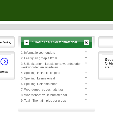
STAAL: Les- en oefenmateriaal
ertentie)
1. Informatie voor ouders
Y
2. Leerlijnen groep 4 t/m 8
Y
Goud
Ontde
3. Uitlegkaarten - Leestekens, woordsoorten,
Y
start
werkwoorden en zinsdelen
tentie)
4. Spelling: Instructiefilmpjes
Y
5. Spelling: Lesmateriaal
Y
6. Spelling: Oefenmateriaal
Y
7. Woordenschat: Lesmateriaal
Y
8. Woordenschat: Oefenmateriaal
Y
9. Taal - Themafimpjes per groep
Y