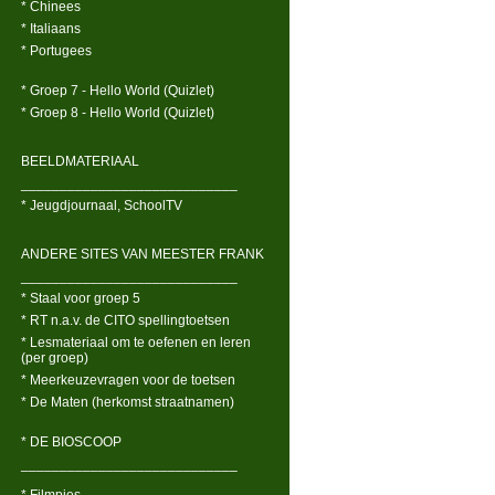
* Chinees
* Italiaans
* Portugees
* Groep 7 - Hello World (Quizlet)
* Groep 8 - Hello World (Quizlet)
BEELDMATERIAAL
____________________________
* Jeugdjournaal, SchoolTV
ANDERE SITES VAN MEESTER FRANK
____________________________
* Staal voor groep 5
* RT n.a.v. de CITO spellingtoetsen
* Lesmateriaal om te oefenen en leren
(per groep)
* Meerkeuzevragen voor de toetsen
* De Maten (herkomst straatnamen)
* DE BIOSCOOP
____________________________