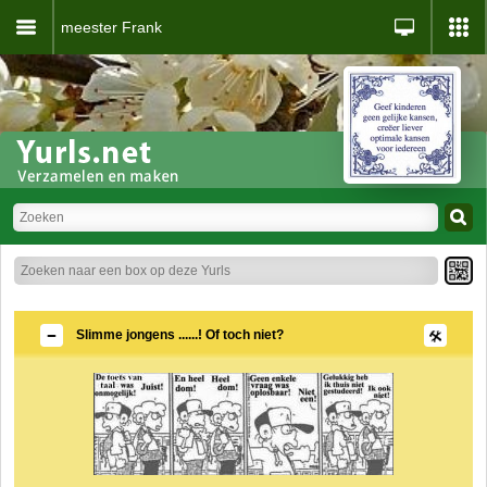
meester Frank
Slimme jongens ......! Of toch niet?