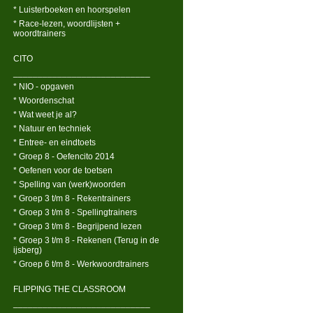
* Luisterboeken en hoorspelen
* Race-lezen, woordlijsten +
woordtrainers
CITO
____________________________
* NIO - opgaven
* Woordenschat
* Wat weet je al?
* Natuur en techniek
* Entree- en eindtoets
* Groep 8 - Oefencito 2014
* Oefenen voor de toetsen
* Spelling van (werk)woorden
* Groep 3 t/m 8 - Rekentrainers
* Groep 3 t/m 8 - Spellingtrainers
* Groep 3 t/m 8 - Begrijpend lezen
* Groep 3 t/m 8 - Rekenen (Terug in de
ijsberg)
* Groep 6 t/m 8 - Werkwoordtrainers
FLIPPING THE CLASSROOM
____________________________