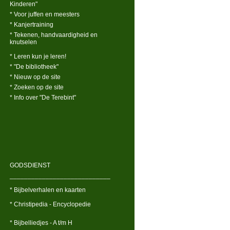
Kinderen"
* Voor juffen en meesters
* Kanjertraining
* Tekenen, handvaardigheid en
knutselen
* Leren kun je leren!
* "De bibliotheek"
* Nieuw op de site
* Zoeken op de site
* Info over "De Terebint"
GODSDIENST
____________________________
* Bijbelverhalen en kaarten
* Christipedia - Encyclopedie
* Bijbelliedjes - A t/m H