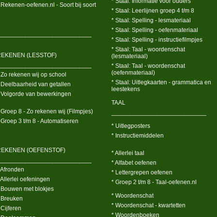
* Staal: Informatie voor ouders
 Rekenen-oefenen.nl - Soort bij soort
* Staal: Leerlijnen groep 4 t/m 8
* Staal: Spelling - lesmateriaal
* Staal: Spelling - oefenmateriaal
___________________________
* Staal: Spelling - instructiefilmpjes
* Staal: Taal - woordenschat
REKENEN (LESSTOF)
(lesmateriaal)
___________________________
* Staal: Taal - woordenschat
(oefenmateriaal)
 Zo rekenen wij op school
* Staal: Uitlegkaarten - grammatica en
 Deelbaarheid van getallen
leestekens
 Volgorde van bewerkingen
TAAL
 Groep 8 - Zo rekenen wij (Filmpjes)
____________________________
 Groep 3 t/m 8 - Automatiseren
* Uitlegposters
* Instructiemiddelen
REKENEN (OEFENSTOF)
* Allerlei taal
___________________________
* Alfabet oefenen
 Afronden
* Lettergrepen oefenen
 Allerlei oefeningen
* Groep 2 t/m 8 - Taal-oefenen.nl
 Bouwen met blokjes
* Woordenschat
 Breuken
* Woordenschat - kwartetten
 Cijferen
* Woordenboeken