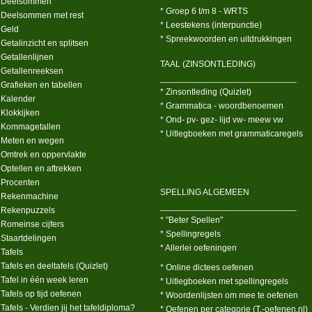
 Deelsommen
* Groep 6 t/m 8 - WRTS
 Deelsommen met rest
* Leestekens (interpunctie)
 Geld
* Spreekwoorden en uitdrukkingen
 Getalinzicht en splitsen
 Getallenlijnen
TAAL (ZINSONTLEDING)
 Getallenreeksen
____________________________
 Grafieken en tabellen
* Zinsontleding (Quizlet)
 Kalender
* Grammatica - woordbenoemen
 Klokkijken
* Ond- pv- gez- lijd vw- meew vw
 Kommagetallen
* Uitlegboeken met grammaticaregels
 Meten en wegen
 Omtrek en oppervlakte
 Optellen en aftrekken
 Procenten
SPELLING ALGEMEEN
 Rekenmachine
____________________________
 Rekenpuzzels
* "Beter Spellen"
 Romeinse cijfers
* Spellingregels
 Staartdelingen
* Allerlei oefeningen
 Tafels
 Tafels en deeltafels (Quizlet)
* Online dictees oefenen
 Tafel in één week leren
* Uitlegboeken met spellingregels
 Tafels op tijd oefenen
* Woordenlijsten om mee te oefenen
 Tafels - Verdien jij het tafeldiploma?
* Oefenen per categorie (T.-oefenen.nl)