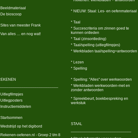
* Rekenen: Werkbladen + antwoorden
 Beeldmateriaal
* NIEUW: Staal: Les- en oefenmateriaal
 De bioscoop
* Taal
 Sites van meester Frank
* Succescriteria om zinnen goed te
kunnen ontleden
 Van alles .... en nog wat!
* Taal (zinsontleding)
* Taal/spelling (uitlegfilmpjes)
* Werkbladen taal/spelling+antwoorden
* Lezen
* Spelling
REKENEN
* Spelling: "Alles" over werkwoorden
___________________________
* Werkbladen werkwoorden-met en
zonder antwoorden
 Uitlegfilmpjes
* Spreekbeurt, boekbespreking en
 Uitlegposters
werkstuk
 Instructiemiddelen
 Startsommen
STAAL
 Wedstrijd op het digibord
____________________________
 Rekenen-oefenen.nl - Groep 2 t/m 8