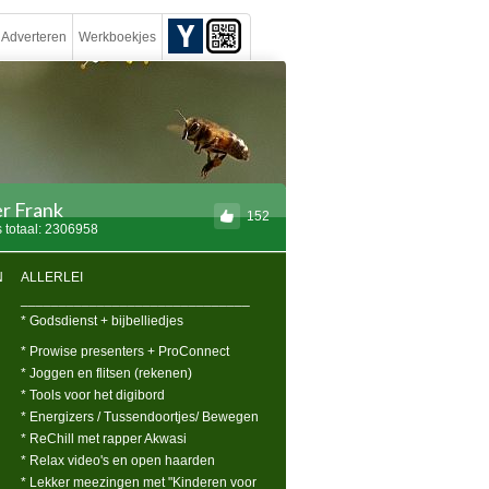
Adverteren
Werkboekjes
r Frank
152
 totaal: 2306958
N
ALLERLEI
______________________________
* Godsdienst + bijbelliedjes
* Prowise presenters + ProConnect
* Joggen en flitsen (rekenen)
* Tools voor het digibord
* Energizers / Tussendoortjes/ Bewegen
* ReChill met rapper Akwasi
* Relax video's en open haarden
* Lekker meezingen met "Kinderen voor