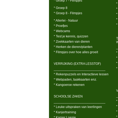
* Groep 7 - Filmpjes
*
* Groep 8
*
* Groep 8 - Filmpjes
*
*
* Allerlei - Natuur
*
* Proefjes
* Webcams
* Test je kennis, quizzen
* Zoekkaarten van dieren
* Herken de dieren/planten
_
* Filmpjes over hoe alles groeit
*
*
*
VERRIJKING (EXTRA LESSTOF)
*
____________________________
* Rekenpuzzels en Interactieve lessen
* Webpaden, taakkaarten enz.
* Kangoeroe rekenen
V
_
SCHOOLSE ZAKEN
*
____________________________
*
* Leuke uitspraken van leerlingen
*
* Kanjertraining
*
* Kanjer Loesje