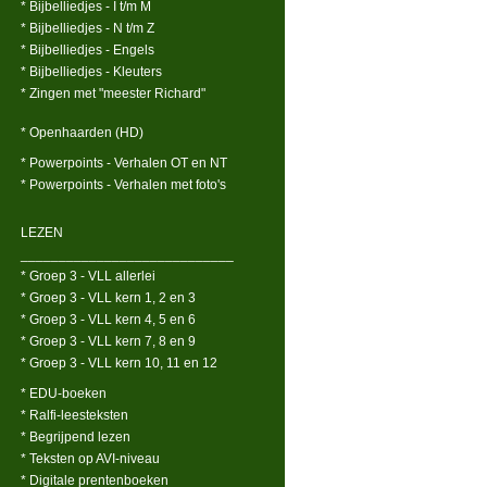
* Bijbelliedjes - I t/m M
* Bijbelliedjes - N t/m Z
* Bijbelliedjes - Engels
* Bijbelliedjes - Kleuters
* Zingen met "meester Richard"
* Openhaarden (HD)
* Powerpoints - Verhalen OT en NT
* Powerpoints - Verhalen met foto's
LEZEN
____________________________
* Groep 3 - VLL allerlei
* Groep 3 - VLL kern 1, 2 en 3
* Groep 3 - VLL kern 4, 5 en 6
* Groep 3 - VLL kern 7, 8 en 9
* Groep 3 - VLL kern 10, 11 en 12
* EDU-boeken
* Ralfi-leesteksten
* Begrijpend lezen
* Teksten op AVI-niveau
* Digitale prentenboeken