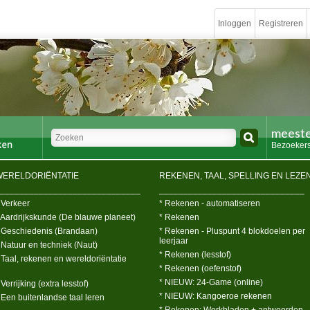
Inloggen
Registreren
meeste
Bezoekers
WERELDORIËNTATIE
REKENEN, TAAL, SPELLING EN LEZE
_____________________________
______________________________
 Verkeer
* Rekenen - automatiseren
 Aardrijkskunde (De blauwe planeet)
* Rekenen
 Geschiedenis (Brandaan)
* Rekenen - Pluspunt 4 blokdoelen per
leerjaar
 Natuur en techniek (Naut)
* Rekenen (lesstof)
 Taal, rekenen en wereldoriëntatie
* Rekenen (oefenstof)
* NIEUW: 24-Game (online)
 Verrijking (extra lesstof)
* NIEUW: Kangoeroe rekenen
 Een buitenlandse taal leren