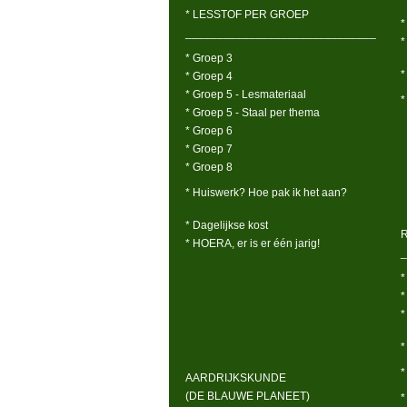
* LESSTOF PER GROEP
*
______________________________
*
* Groep 3
*
* Groep 4
* Groep 5 - Lesmateriaal
*
* Groep 5 - Staal per thema
* Groep 6
* Groep 7
* Groep 8
* Huiswerk? Hoe pak ik het aan?
* Dagelijkse kost
* HOERA, er is er één jarig!
_
*
*
*
*
*
AARDRIJKSKUNDE
(DE BLAUWE PLANEET)
*