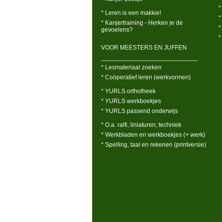
*
* Leren is een makkie!
*
* Kanjertraining - Herken je de
*
gevoelens?
*
VOOR MEESTERS EN JUFFEN
____________________________
* Lesmateriaal zoeken
* Coöperatief leren (werkvormen)
* YURLS orthotheek
* YURLS werkboekjes
* YURLS passend onderwijs
* O.a. ralfi, liniaturen, techniek
* Werkbladen en werkboekjes (+ werk)
* Spelling, taal en rekenen (printversie)