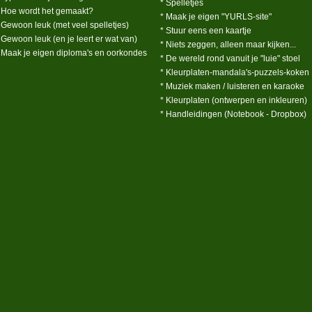
* Spelletjes
 Hoe wordt het gemaakt?
* Maak je eigen "YURLS-site"
 Gewoon leuk (met veel spelletjes)
* Stuur eens een kaartje
 Gewoon leuk (en je leert er wat van)
* Niets zeggen, alleen maar kijken...
 Maak je eigen diploma's en oorkondes
* De wereld rond vanuit je "luie" stoel
* Kleurplaten-mandala's-puzzels-koken
* Muziek maken / luisteren en karaoke
* Kleurplaten (ontwerpen en inkleuren)
* Handleidingen (Notebook - Dropbox)