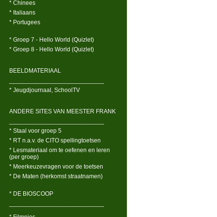
* Chinees
* Italiaans
* Portugees
* Groep 7 - Hello World (Quizlet)
* Groep 8 - Hello World (Quizlet)
BEELDMATERIAAL
____________________________
* Jeugdjournaal, SchoolTV
ANDERE SITES VAN MEESTER FRANK
____________________________
* Staal voor groep 5
* RT n.a.v. de CITO spellingtoetsen
* Lesmateriaal om te oefenen en leren
(per groep)
* Meerkeuzevragen voor de toetsen
* De Maten (herkomst straatnamen)
* DE BIOSCOOP
____________________________