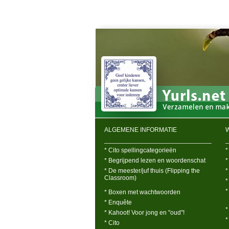
ALGEMENE INFORMATIE
______________________________
_
* Cito spellingcategorieën
*
* Begrijpend lezen en woordenschat
*
* De meester/juf thuis (Flipping the
*
Classroom)
*
*
* Boxen met wachtwoorden
* Enquête
*
* Kahoot! Voor jong en "oud"!
*
* Cito