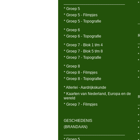
____________________________
*
* Groep 5
* Groep 5 - Filmpjes
* Groep 5 - Topografie
_
* Groep 6
* Groep 6 - Topografie
_
* Groep 7 - Blok 1 t/m 4
*
* Groep 7 - Blok 5 t/m 8
*
* Groep 7 - Topografie
*
* Groep 8
*
* Groep 8 - Filmpjes
*
* Groep 8 - Topografie
* Allerlei - Aardrijkskunde
* Kaarten van Nederland, Europa en de
wereld
_
* Groep 7 - Filmpjes
*
*
GESCHIEDENIS
*
(BRANDAAN)
*
____________________________
*
* Groep 5