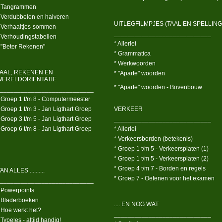
 Tangrammen
 Verdubbelen en halveren
UITLEGFILMPJES (TAAL EN SPELLING
 Verhaaltjes-sommen
____________________________
 Verhoudingstabellen
* Allerlei
 "Beter Rekenen"
* Grammatica
* Werkwoorden
TAAL, REKENEN EN
* "Aparte" woorden
WERELDORIËNTATIE
* "Aparte" woorden - Bovenbouw
___________________________
 Groep 1 t/m 8 - Computermeester
 Groep 1 t/m 3 - Jan Ligthart Groep
VERKEER
 Groep 3 t/m 5 - Jan Ligthart Groep
____________________________
 Groep 6 t/m 8 - Jan Ligthart Groep
* Allerlei
* Verkeersborden (betekenis)
* Groep 1 t/m 5 - Verkeersplaten (1)
* Groep 1 t/m 5 - Verkeersplaten (2)
* Groep 4 t/m 7 - Borden en regels
AN ALLES ..........
* Groep 7 - Oefenen voor het examen
___________________________
 Powerpoints
 Bladerboeken
.... EN NOG WAT
 Hoe werkt het?
____________________________
 Typeles - altijd handig!