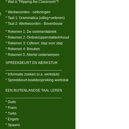
* Wat is "Flipping the Classroom"?
* Werkwoorden - oefeningen
)
* Taal 1: Grammatica (uitleg+oefenen)
* Taal 2: Werkwoorden - Bovenbouw
* Rekenen 1: De sommenfabriek
* Rekenen 2: Omtrek/oppervlakte/inhoud
* Rekenen 3: Cijferen: stap voor stap
* Rekenen 4: Breuken
* Rekenen 5: Allerlei onderwerpen
SPREEKBEURT EN WERKSTUK
____________________________
* Informatie zoeken (o.a. werkstuk)
* Spreekbeurt-boekbespreking-werkstuk
EEN BUITENLANDSE TAAL LEREN
____________________________
* Duits
* Frans
* Turks
* Engels
* Spaans