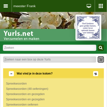
meester Frank
Wat vind je in deze kolom?
Spreekwoorden
Spreekwoorden (48 oefeningen)
Spreekwoorden en gezegden
Spreekwoorden en gezegden
Spreekwoorden oefenen